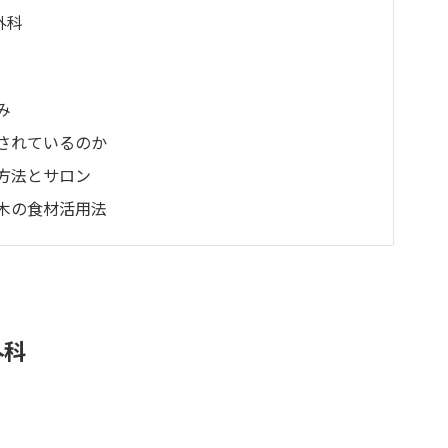
外科
み
されているのか
方法とサロン
木の食材活用法
外科